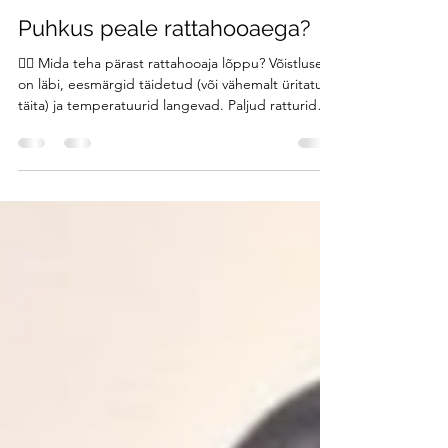
Raiko Kaldoja
Oct 14, 2025
2 min read
Puhkus peale rattahooaega?
🚴‍♂️ Mida teha pärast rattahooaja lõppu? Võistlused
on läbi, eesmärgid täidetud (või vähemalt üritatud
täita) ja temperatuurid langevad. Paljud ratturid
tunnevad sügisel tühjust – trennid on tehtud, aga
rattasõit ikka meeldib.Mida siis teha, kui hooaeg
saab otsa, kuid ilmad veel lubavad väljas sõita? 🌿
1. Võta teadlik puhkus Pärast pikka hooaega on
puhkus treeningu osa , mitte paus arengust.
Füüsiline taastumine on oluline, aga sama tähtis on
vaimne taastumine – kogu see p